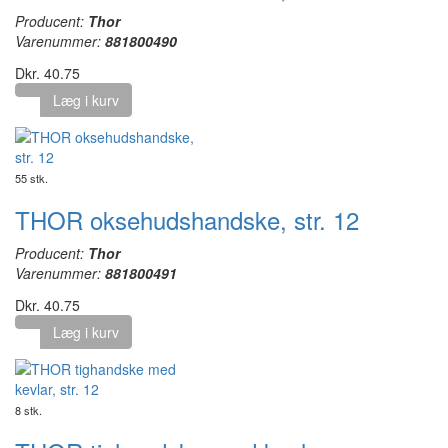
Producent:
Thor
Varenummer:
881800490
Dkr. 40.75
Læg i kurv
55 stk.
THOR oksehudshandske, str. 12
Producent:
Thor
Varenummer:
881800491
Dkr. 40.75
Læg i kurv
8 stk.