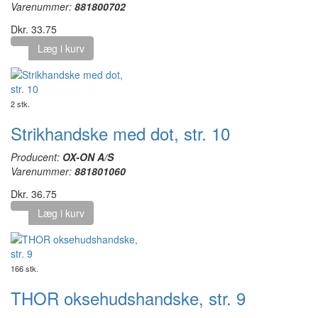
Varenummer:
881800702
Dkr. 33.75
Læg i kurv
2 stk.
Strikhandske med dot, str. 10
Producent:
OX-ON A/S
Varenummer:
881801060
Dkr. 36.75
Læg i kurv
166 stk.
THOR oksehudshandske, str. 9