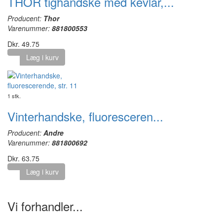
THOR tighandske med kevlar,...
Producent:
Thor
Varenummer:
881800553
Dkr. 49.75
Læg i kurv
1 stk.
Vinterhandske, fluoresceren...
Producent:
Andre
Varenummer:
881800692
Dkr. 63.75
Læg i kurv
Vi forhandler...