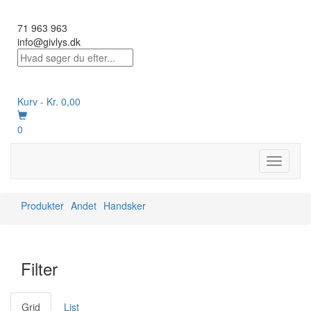
71 963 963
info@givlys.dk
Kurv -
Kr.
0,00
0
Toggle
navigati
Produkter
Andet
Handsker
Filter
Grid
List