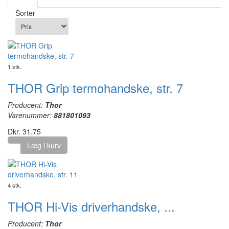
Sorter
1 stk.
THOR Grip termohandske, str. 7
Producent:
Thor
Varenummer:
881801093
Dkr. 31.75
Læg i kurv
4 stk.
THOR Hi-Vis driverhandske, ...
Producent:
Thor