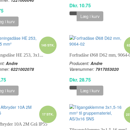
Dkr. 10.75
75
Læg i kurv
g i kurv
145 STK.
6
ingsdåse HE 253, 3x1...
Forfradåse Ø68 D62 mm, 9064-
nt:
Andre
Producent:
Andre
mmer:
6221002078
Varenummer:
7917053020
.75
Dkr. 28.75
g i kurv
Læg i kurv
17 STK.
23
fbryder 10A 2M Grå IP55
Tilgangsklemme 3x1,5-16 mm²..