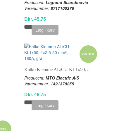
Producent:
Legrand Scandinavia
Varenummer:
8717100376
Dkr. 45.75
Læg i kurv
255 STK.
Katko Klemme AL/CU KL1x50, ...
Producent:
MTO Electric A/S
Varenummer:
1421378255
Dkr. 48.75
Læg i kurv
 STK.