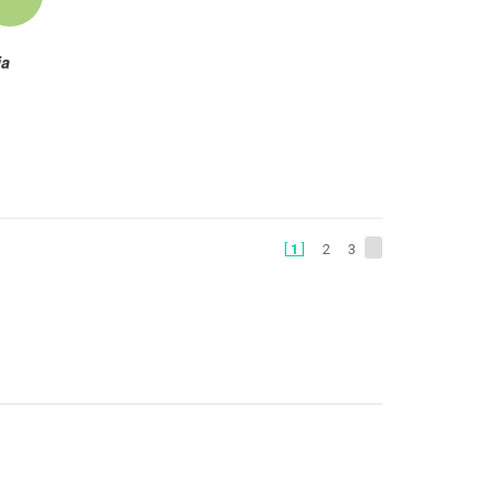
ia
1
2
3