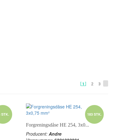
1
2
3
8 STK.
183 STK.
Forgreningsdåse HE 254, 3x0...
Producent:
Andre
Varenummer:
6221002081