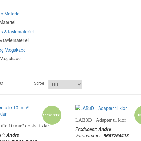
Materiel
& tavlemateriel
 Vægskabe
st
Sorter
1
14470 STK.
LAB3D - Adapter til klør
ffe 10 mm² dobbelt klar
Producent:
Andre
nt:
Andre
Varenummer:
6667254413
mmer:
1221000040