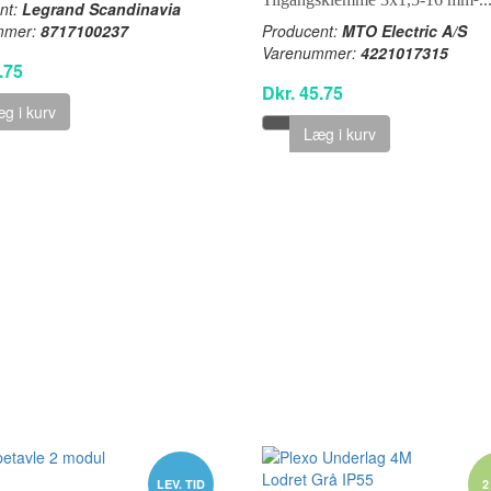
nt:
Legrand Scandinavia
mmer:
8717100237
Producent:
MTO Electric A/S
Varenummer:
4221017315
.75
Dkr. 45.75
g i kurv
Læg i kurv
LEV. TID
2