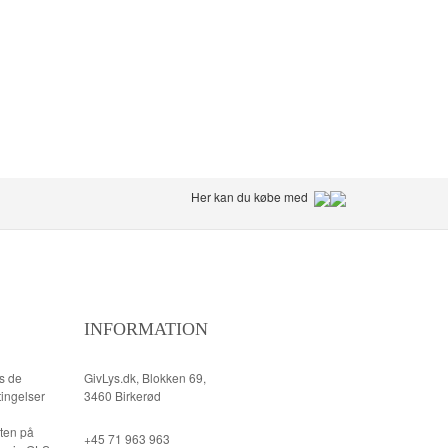
Her kan du købe med
INFORMATION
is de
GivLys.dk, Blokken 69,
ingelser
3460 Birkerød
gten på
+45 71 963 963