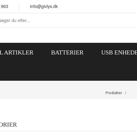
 963
info@givlys.dk
L ARTIKLER
BATTERIER
USB ENHED
Produkter
ORIER