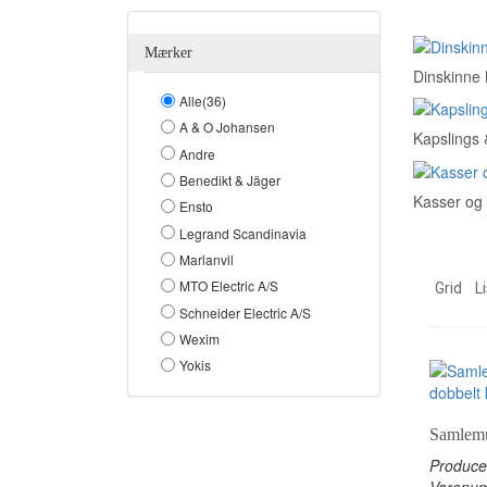
Mærker
Dinskinne 
Alle(36)
A & O Johansen
Kapslings 
Andre
Benedikt & Jäger
Kasser og
Ensto
Legrand Scandinavia
Marlanvil
MTO Electric A/S
Grid
Li
Schneider Electric A/S
Wexim
Yokis
Samlemu
Produce
Varenu