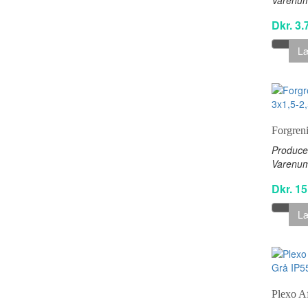
Dkr. 3.
Læ
Forgren
Produce
Varenu
Dkr. 15
Læ
Plexo A