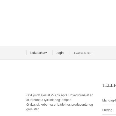
Indkøbskurv
Login
Fragt fra kr. 69,-
TELEF
GivLys.dk ejes af Vvs.dk ApS. Hovedformålet er
at forhandle lyskilder og lamper.
Mandag-T
GivLys.dk køber varer både hos producenter og
grosister.
Fredag: