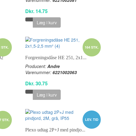
Dkr. 14.75
Læg i kurv
2 STK.
164 STK.
02
Forgreningsdåse HE 251, 2x1...
Producent:
Andre
Varenummer:
6221002063
Dkr. 30.75
Læg i kurv
LEV. TID
7 STK.
Plexo udtag 2P+J med pindjo...
.