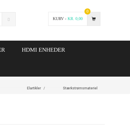
0
KURV -
KR.
0,00
ER
HDMI ENHEDER
Elartikler
Stærkstrømsmateriel