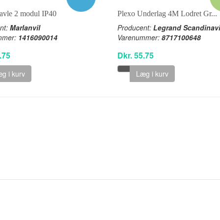
avle 2 modul IP40
Plexo Underlag 4M Lodret Gr...
nt:
Marlanvil
Producent:
Legrand Scandinav
mmer:
1416090014
Varenummer:
8717100648
.75
Dkr. 55.75
g i kurv
Læg i kurv